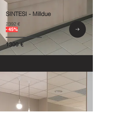
SINTESI - Milldue
2392 €
- 45%
1300 €