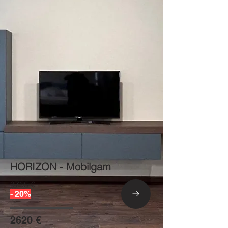
HORIZON - Mobilgam
3755 €
- 20%
2620 €