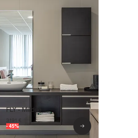
FLY - Milldue
3191 €
- 45%