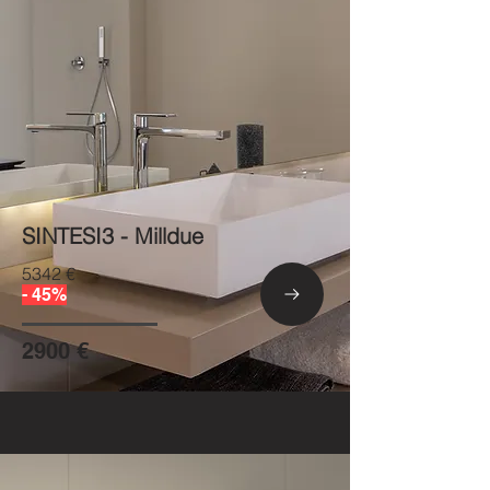
SINTESI3 - Milldue
5342 €
- 45%
2900 €