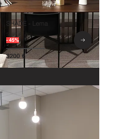
SHADE - Lema
5987 €
- 45%
3200 €