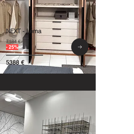
NEXT - Lema
7184 €
- 25%
5388 €