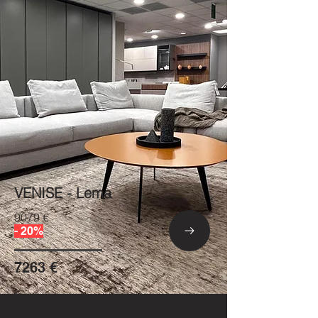
VENISE - Lema
9079 €
- 20%
7263 €