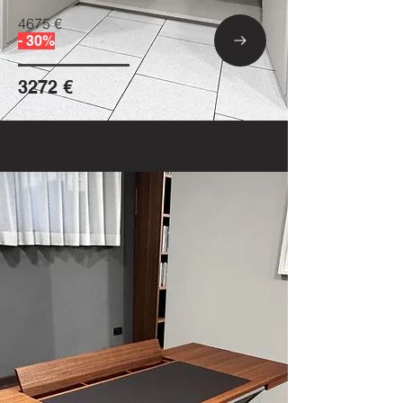
4675 €
- 30%
3272 €