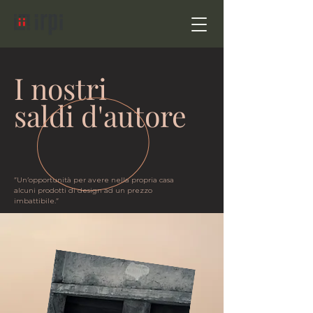
I
nostri
saldi d'autore
"Un'opportunità per avere nella propria casa
alcuni prodotti di design ad un prezzo
imbattibile."