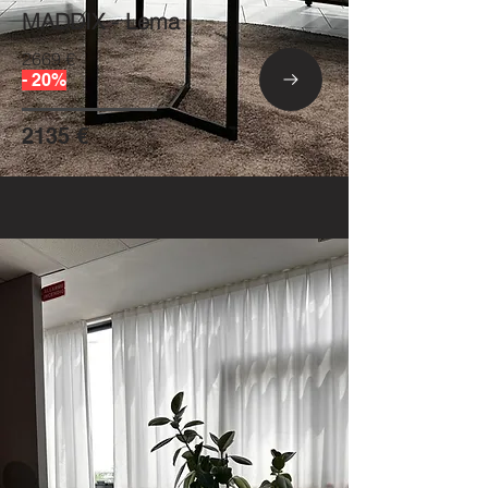
MADDIX - Lema
2669 €
- 20%
2135 €