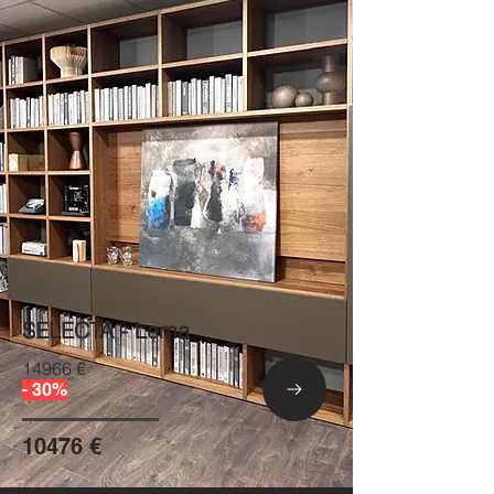
SELECTA - Lema
14966 €
- 30%
10476 €