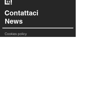
Contattaci
News
Cookies policy
Privacy policy
INFORMAZIONI
Via Per Possaccio, 12
28923 - Verbania - VB
(+39) 0323 402 331
info@irpiarredamenti.it
01125680031
P.IVA
​VB - 150902
REA
ORARI
LUN