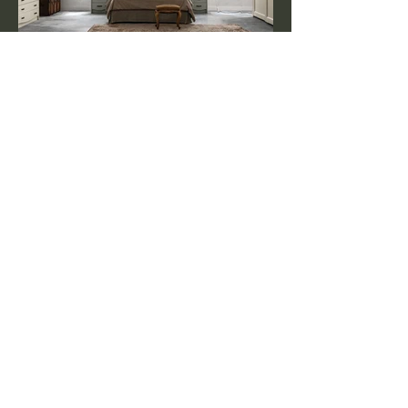
Callesella
Camera Everiday