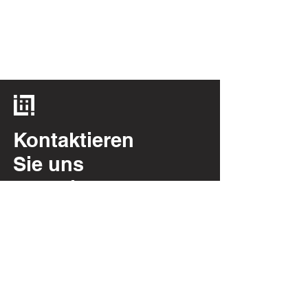
Kontaktieren
Sie uns
Nachricht
Cookie-Richtlinie
Datenschutzrichtlinie
INFORMATION
Über Per Possaccio, 12
28923 - Verbania - VB