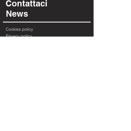
Contattaci
News
Cookies policy
Privacy policy
INFORMAZIONI
Via Per Possaccio, 12
28923 - Verbania - VB
(+39) 0323 402 331
info@irpiarredamenti.it
01125680031
P.IVA
​VB - 150902
REA
ORARI
LUN
MATTINA CHIUSO
14:00 - 19:00